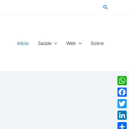
Pesquisar
Início
Saúde
Web
Sobre
What
Face
Twitt
Linke