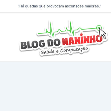
Ir
"Há quedas que provocam ascensões maiores."
para
o
conteúdo