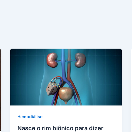
Hemodiálise
Nasce o rim biônico para dizer